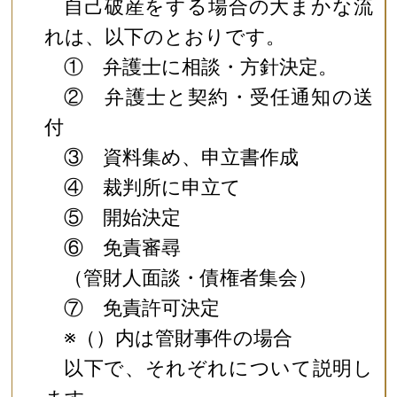
自己破産をする場合の大まかな流
れは、以下のとおりです。
① 弁護士に相談・方針決定。
② 弁護士と契約・受任通知の送
付
③ 資料集め、申立書作成
④ 裁判所に申立て
⑤ 開始決定
⑥ 免責審尋
（管財人面談・債権者集会）
⑦ 免責許可決定
※（）内は管財事件の場合
以下で、それぞれについて説明し