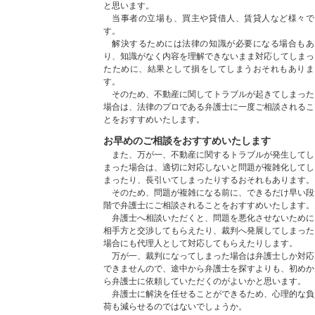
と思います。
当事者の立場も、買主や貸借人、賃貸人など様々で
す。
解決するためには法律の知識が必要になる場合もあ
り、知識がなく内容を理解できないまま対応してしまっ
たために、結果として損をしてしまうおそれもありま
す。
そのため、不動産に関してトラブルが起きてしまった
場合は、法律のプロである弁護士に一度ご相談されるこ
とをおすすめいたします。
お早めのご相談をおすすめいたします
また、万が一、不動産に関するトラブルが発生してし
まった場合は、適切に対応しないと問題が複雑化してし
まったり、長引いてしまったりするおそれもあります。
そのため、問題が複雑になる前に、できるだけ早い段
階で弁護士にご相談されることをおすすめいたします。
弁護士へ相談いただくと、問題を悪化させないために
相手方と交渉してもらえたり、裁判へ発展してしまった
場合にも代理人として対応してもらえたりします。
万が一、裁判になってしまった場合は弁護士しか対応
できませんので、途中から弁護士を探すよりも、初めか
ら弁護士に依頼していただくのがよいかと思います。
弁護士に解決を任せることができるため、心理的な負
荷も減らせるのではないでしょうか。