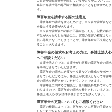
ご自分が受給要件を満たしているかどうかについては、
事前に弁護士等の専門家に相談することをおすすめしま
す。
障害年金を請求する際の注意点
障害年金の請求をするためには、申立書や診断書など
を提出する必要があります。
申立書や診断書の内容に不備があったり、記載内容に
不足があったりした場合には、実際の障害の程度よりも
低い等級になってしまうことや、障害年金が不支給とな
ることもありえます。
障害年金の請求をお考えの方は、弁護士法人心
へご相談ください
弁護士法人心では、弁護士がお客様の障害年金の請求
を手助けさせていただきます。
障害年金の請求に必要な申立書などの作成をサポート
させていただけるほか、弁護士が代理人となって障害年
金の請求を代行させていただくこともできます。
障害年金に関するご相談は、原則相談料無料で承って
おりますので、障害年金の請求を検討されている方は、
弁護士法人心 横浜法律事務所までご相談ください。
障害年金の更新についてもご相談ください
障害の種類によっては、何年かごとに更新の手続きを
しなければならない場合もあります。