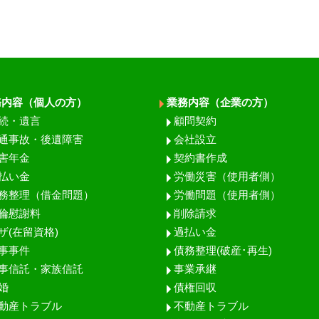
務内容（個人の方）
業務内容（企業の方）
続・遺言
顧問契約
通事故・後遺障害
会社設立
害年金
契約書作成
払い金
労働災害（使用者側）
務整理（借金問題）
労働問題（使用者側）
倫慰謝料
削除請求
ザ(在留資格)
過払い金
事事件
債務整理(破産･再生)
事信託・家族信託
事業承継
婚
債権回収
動産トラブル
不動産トラブル