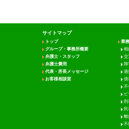
サイトマップ
トップ
業
グループ・事務所概要
相
弁護士・スタッフ
交
弁護士費用
障
代表・所長メッセージ
過
お客様相談室
債
不
ビ
刑
民
離
不