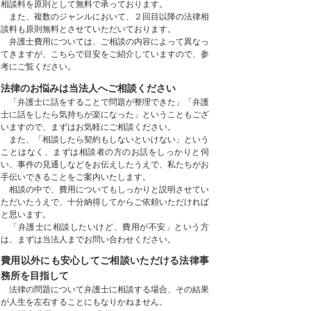
相談料を原則として無料で承っております。
また、複数のジャンルにおいて、２回目以降の法律相
談料も原則無料とさせていただいております。
弁護士費用については、ご相談の内容によって異なっ
てきますが、こちらで目安をご紹介していますので、参
考にご覧ください。
法律のお悩みは当法人へご相談ください
「弁護士に話をすることで問題が整理できた」「弁護
士に話をしたら気持ちが楽になった」ということもござ
いますので、まずはお気軽にご相談ください。
また、「相談したら契約もしないといけない」という
ことはなく、まずは相談者の方のお話をしっかりと伺
い、事件の見通しなどをお伝えしたうえで、私たちがお
手伝いできることをご案内いたします。
相談の中で、費用についてもしっかりと説明させてい
ただいたうえで、十分納得してからご依頼いただければ
と思います。
「弁護士に相談したいけど、費用が不安」という方
は、まずは当法人までお問い合わせください。
費用以外にも安心してご相談いただける法律事
務所を目指して
法律の問題について弁護士に相談する場合、その結果
が人生を左右することにもなりかねません。