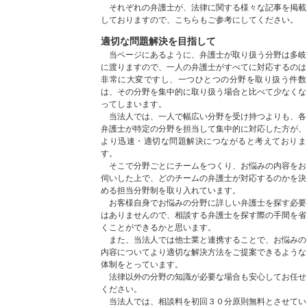
それぞれの弁護士が、法律に関する様々な記事を掲載
しておりますので、こちらもご参考にしてください。
適切な問題解決を目指して
当ページにあるように、弁護士が取り扱う分野は多岐
に渡りますので、一人の弁護士がすべてに対応するのは
非常に大変ですし、一つひとつの分野を取り扱う件数
は、その分野を集中的に取り扱う場合と比べて少なくな
ってしまいます。
当法人では、一人で幅広い分野を受け持つよりも、各
弁護士が特定の分野を担当して集中的に対応した方が、
より迅速・適切な問題解決につながると考えておりま
す。
そこで分野ごとにチームをつくり、お悩みの内容をお
伺いした上で、どのチームの弁護士が対応するのかを決
める担当分野制を取り入れています。
お客様自身でお悩みの分野に詳しい弁護士を探す必要
はありませんので、相談する弁護士を探す際の手間を省
くことができるかと思います。
また、当法人では他士業と連携することで、お悩みの
内容についてより適切な解決方法をご提案できるような
体制をとっています。
法律以外の分野の知識が必要な場合も安心してお任せ
ください。
当法人では、相談料を初回３０分原則無料とさせてい